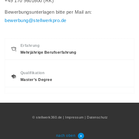
+49 170 9601600 (RK)
Bewerbungsunterlagen bitte per Mail an:
bewerbung@stellwerkpro.de
Erfahrung
Mehrjährige Berufserfahrung
Qualifikation
Master’s Degree
©
stellwerk360.de
|
Impressum
|
Datenschutz
nach oben