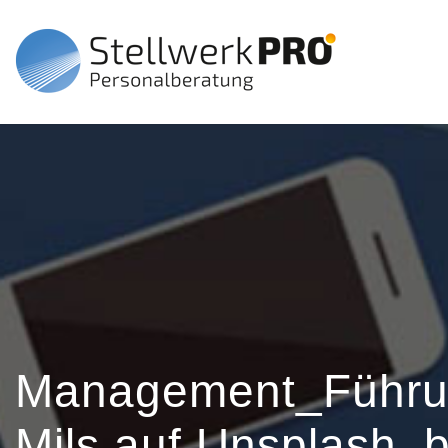
Management_Führu
Mils auf Unsplash_b