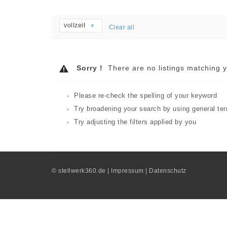
vollzeit
Clear all
Sorry !
There are no listings matching y
Please re-check the spelling of your keyword
Try broadening your search by using general te
Try adjusting the filters applied by you
©
stellwerk360.de
|
Impressum
|
Datenschutz