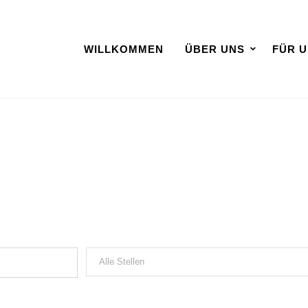
WILLKOMMEN
ÜBER UNS
FÜR 
Stellenportal
fliche Entwicklung ...